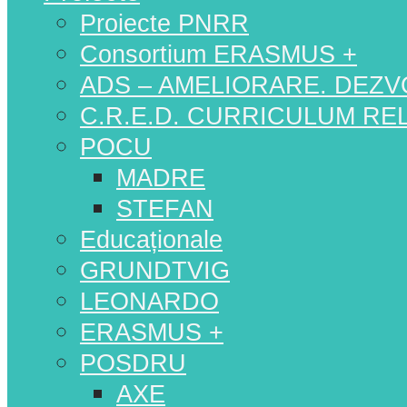
Proiecte PNRR
Consortium ERASMUS +
ADS – AMELIORARE. DEZV
C.R.E.D. CURRICULUM RELE
POCU
MADRE
STEFAN
Educaționale
GRUNDTVIG
LEONARDO
ERASMUS +
POSDRU
AXE