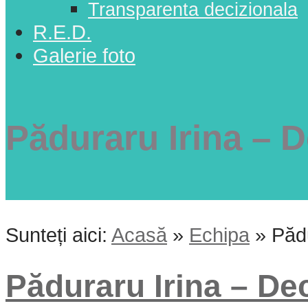
Transparenta decizionala
R.E.D.
Galerie foto
Păduraru Irina – D
Sunteți aici:
Acasă
»
Echipa
»
Pădu
Păduraru Irina – Dec