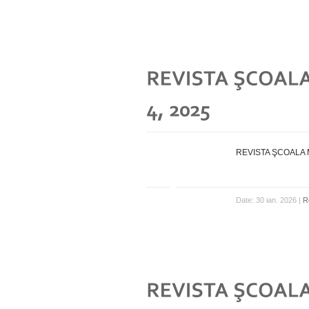
REVISTA ŞCOALA M
Date: 30 ian. 2026 |
R