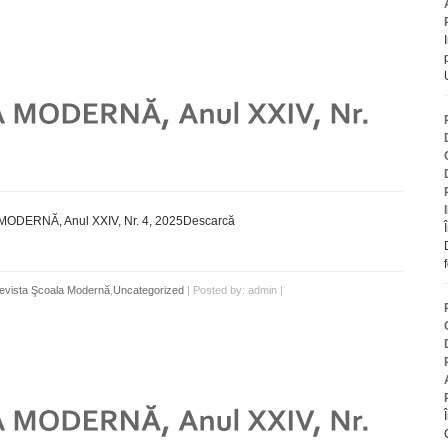
ODERNĂ, Anul XXIV, Nr. 4, 2025Descarcă
evista Şcoala Modernă
,
Uncategorized
| Posted by: admin |