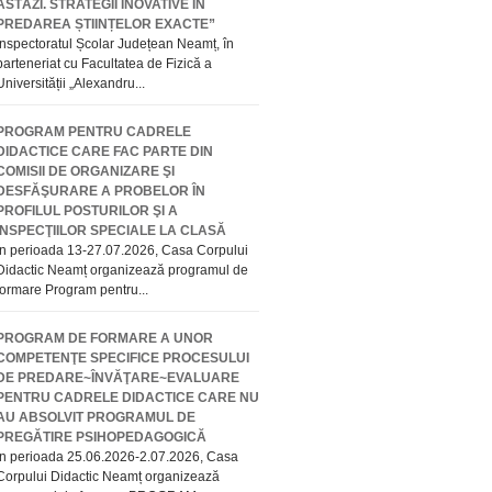
ASTĂZI. STRATEGII INOVATIVE ÎN
PREDAREA ȘTIINȚELOR EXACTE”
Inspectoratul Școlar Județean Neamț, în
parteneriat cu Facultatea de Fizică a
Universității „Alexandru...
PROGRAM PENTRU CADRELE
DIDACTICE CARE FAC PARTE DIN
COMISII DE ORGANIZARE ŞI
DESFĂŞURARE A PROBELOR ÎN
PROFILUL POSTURILOR ŞI A
INSPECŢIILOR SPECIALE LA CLASĂ
În perioada 13-27.07.2026, Casa Corpului
Didactic Neamț organizează programul de
formare Program pentru...
PROGRAM DE FORMARE A UNOR
COMPETENŢE SPECIFICE PROCESULUI
DE PREDARE~ÎNVĂŢARE~EVALUARE
PENTRU CADRELE DIDACTICE CARE NU
AU ABSOLVIT PROGRAMUL DE
PREGĂTIRE PSIHOPEDAGOGICĂ
În perioada 25.06.2026-2.07.2026, Casa
Corpului Didactic Neamț organizează