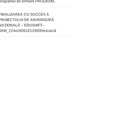
programul de formare PROGRAM...
FINALIZAREA CU SUCCES A
PROIECTULUI DE ANVERGURĂ
NAŢIONALĂ ~ EDUSHIFT~
SKM_224e26061613360Descarcă