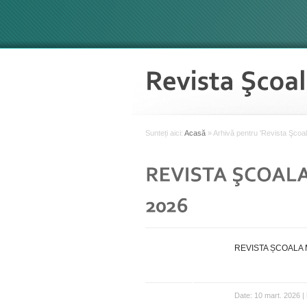
Sunteți aici:
Acasă
»
Arhivă pentru 'Revista Şcoa
REVISTA ȘCOALA 
Date: 10 mart. 2026 |