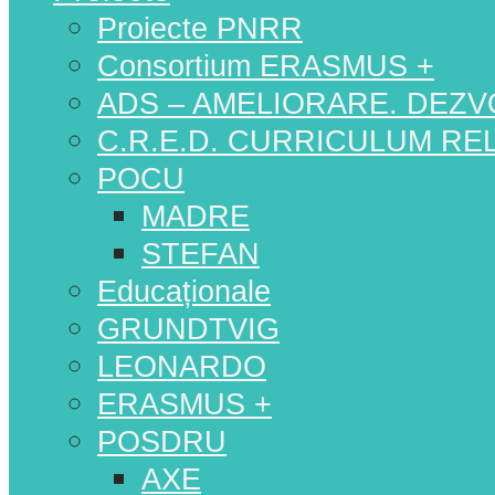
Proiecte PNRR
Consortium ERASMUS +
ADS – AMELIORARE. DEZV
C.R.E.D. CURRICULUM RELE
POCU
MADRE
STEFAN
Educaționale
GRUNDTVIG
LEONARDO
ERASMUS +
POSDRU
AXE