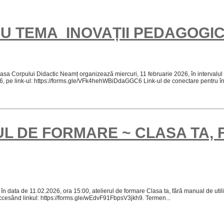
CU TEMA INOVAȚII PEDAGOGI
idactic Neamț organizează miercuri, 11 februarie 2026, în intervalul orar 14
6, pe link-ul: https://forms.gle/VFk4hehWBiDdaGGC6 Link-ul de conectare pentru înt
ERUL DE FORMARE ~ CLASA TA
în data de 11.02.2026, ora 15:00, atelierul de formare Clasa ta, fără manual de ut
accesând linkul: https://forms.gle/wEdvF91FbpsV3jkh9. Termen...