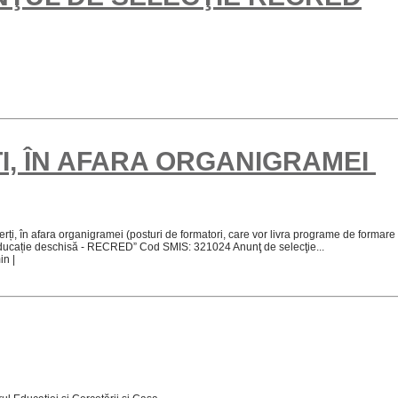
I, ÎN AFARA ORGANIGRAMEI
, în afara organigramei (posturi de formatori, care vor livra programe de formare pe
 educație deschisă - RECRED” Cod SMIS: 321024 Anunţ de selecţie...
in |