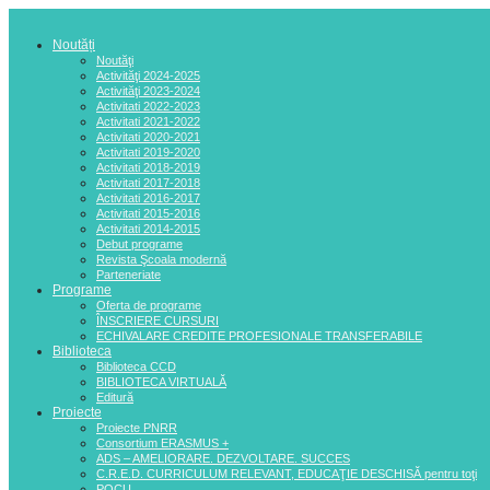
Noutăți
Noutăţi
Activităţi 2024-2025
Activităţi 2023-2024
Activitati 2022-2023
Activitati 2021-2022
Activitati 2020-2021
Activitati 2019-2020
Activitati 2018-2019
Activitati 2017-2018
Activitati 2016-2017
Activitati 2015-2016
Activitati 2014-2015
Debut programe
Revista Şcoala modernă
Parteneriate
Programe
Oferta de programe
ÎNSCRIERE CURSURI
ECHIVALARE CREDITE PROFESIONALE TRANSFERABILE
Biblioteca
Biblioteca CCD
BIBLIOTECA VIRTUALĂ
Editură
Proiecte
Proiecte PNRR
Consortium ERASMUS +
ADS – AMELIORARE. DEZVOLTARE. SUCCES
C.R.E.D. CURRICULUM RELEVANT, EDUCAŢIE DESCHISĂ pentru toţi
POCU