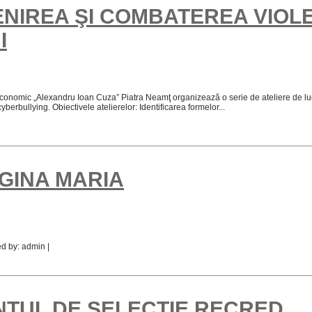
ENIREA ŞI COMBATEREA VIOLE
I
onomic „Alexandru Ioan Cuza” Piatra Neamţ organizează o serie de ateliere de lucr
berbullying. Obiectivele atelierelor: Identificarea formelor...
EGINA MARIA
ed by: admin |
NŢUL DE SELECŢIE RECRED