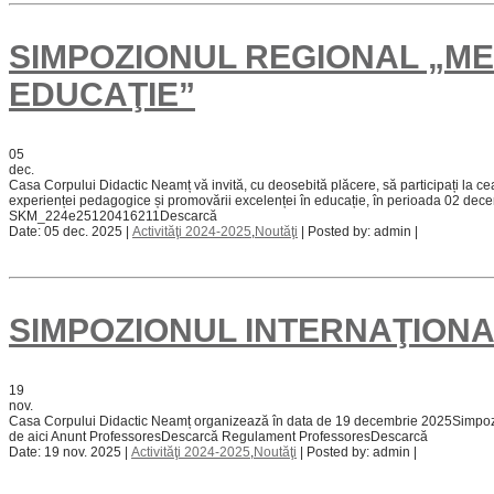
SIMPOZIONUL REGIONAL „ME
EDUCAŢIE”
05
dec.
Casa Corpului Didactic Neamț vă invită, cu deosebită plăcere, să participaț
experienței pedagogice și promovării excelenței în educație, în perioada 02 d
SKM_224e25120416211Descarcă
Date: 05 dec. 2025 |
Activităţi 2024-2025
,
Noutăţi
| Posted by: admin |
SIMPOZIONUL INTERNAŢIONAL
19
nov.
Casa Corpului Didactic Neamț organizează în data de 19 decembrie 2025Simpozionul
de aici Anunt ProfessoresDescarcă Regulament ProfessoresDescarcă
Date: 19 nov. 2025 |
Activităţi 2024-2025
,
Noutăţi
| Posted by: admin |