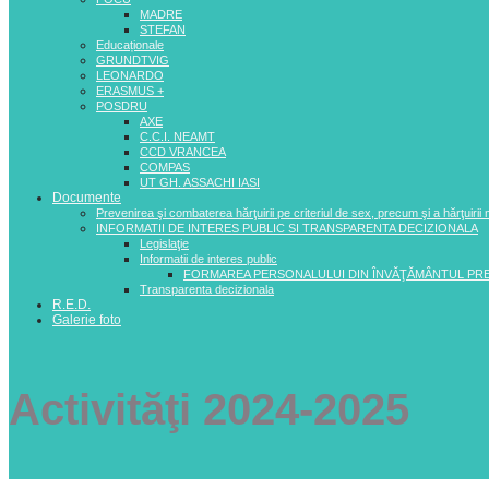
MADRE
STEFAN
Educaționale
GRUNDTVIG
LEONARDO
ERASMUS +
POSDRU
AXE
C.C.I. NEAMT
CCD VRANCEA
COMPAS
UT GH. ASSACHI IASI
Documente
Prevenirea şi combaterea hărţuirii pe criteriul de sex, precum şi a hărţuirii
INFORMATII DE INTERES PUBLIC SI TRANSPARENTA DECIZIONALA
Legislaţie
Informatii de interes public
FORMAREA PERSONALULUI DIN ÎNVĂŢĂMÂNTUL PR
Transparenta decizionala
R.E.D.
Galerie foto
Activităţi 2024-2025