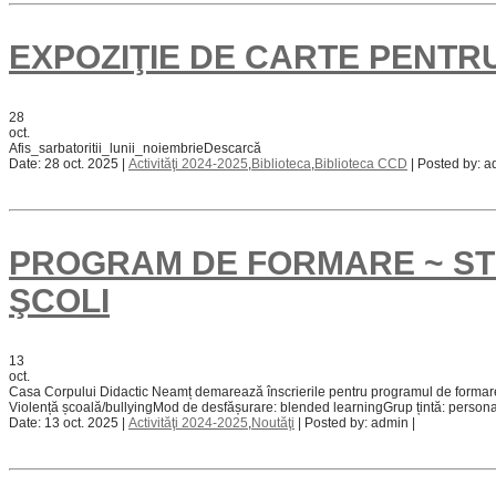
EXPOZIŢIE DE CARTE PENTRU 
28
oct.
Afis_sarbatoritii_lunii_noiembrieDescarcă
Date: 28 oct. 2025 |
Activităţi 2024-2025
,
Biblioteca
,
Biblioteca CCD
| Posted by: a
PROGRAM DE FORMARE ~ STRA
ŞCOLI
13
oct.
Casa Corpului Didactic Neamț demarează înscrierile pentru programul de formare S
Violență școală/bullyingMod de desfășurare: blended learningGrup țintă: personal d
Date: 13 oct. 2025 |
Activităţi 2024-2025
,
Noutăţi
| Posted by: admin |