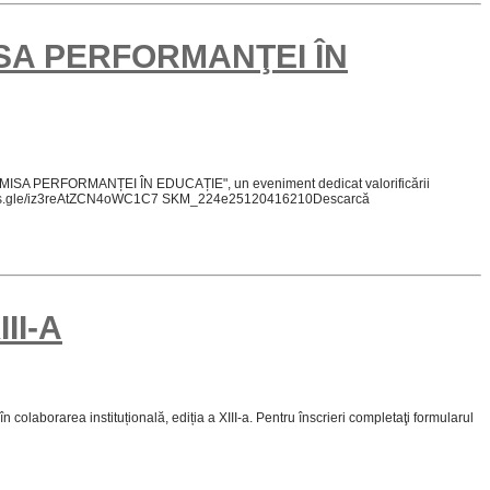
SA PERFORMANŢEI ÎN
REMISA PERFORMANȚEI ÎN EDUCAȚIE", un eveniment dedicat valorificării
ps://forms.gle/iz3reAtZCN4oWC1C7 SKM_224e25120416210Descarcă
II-A
aborarea instituțională, ediția a XIII-a. Pentru înscrieri completaţi formularul