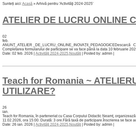
Sunteți aici:
Acasă
»
Arhivă pentru 'Activităţi 2024-2025'
ATELIER DE LUCRU ONLINE 
02
feb.
ANUNȚ_ATELIER _DE_LUCRU_ONLINE_INOVAȚII_PEDAGOGICEDescarcă Casa Corpului D
Completarea formularului de participare se va face până la data 10 februarie 202
Date: 02 feb. 2026 |
Activităţi 2024-2025
,
Noutăţi
| Posted by: admin |
Teach for Romania ~ ATELI
UTILIZARE?
26
ian.
Teach for Romania, în parteneriat cu Casa Corpului Didactic Neamț, organizează 
11.02.2026, ora 15:00. Durată: 3 ore.Fără taxă de participare.Înscrierea se face 
Date: 26 ian. 2026 |
Activităţi 2024-2025
,
Noutăţi
| Posted by: admin |