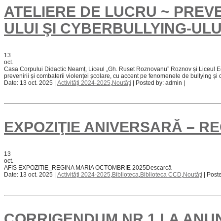
ATELIERE DE LUCRU ~ PREV
ULUI ŞI CYBERBULLYING-ULU
13
oct.
Casa Corpului Didactic Neamț, Liceul „Gh. Ruset Roznovanu” Roznov și Liceul Ec
prevenirii și combaterii violenței școlare, cu accent pe fenomenele de bullying și cy
Date: 13 oct. 2025 |
Activităţi 2024-2025
,
Noutăţi
| Posted by: admin |
EXPOZIŢIE ANIVERSARĂ – R
13
oct.
AFIS EXPOZITIE_REGINA MARIA OCTOMBRIE 2025Descarcă
Date: 13 oct. 2025 |
Activităţi 2024-2025
,
Biblioteca
,
Biblioteca CCD
,
Noutăţi
| Post
CORRIGENDUM NR.1 LA ANU