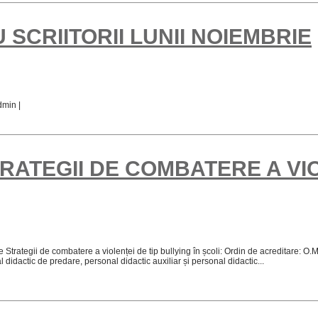
SCRIITORII LUNII NOIEMBRIE
dmin |
TEGII DE COMBATERE A VIOL
trategii de combatere a violenței de tip bullying în școli: Ordin de acreditare: O
idactic de predare, personal didactic auxiliar și personal didactic...