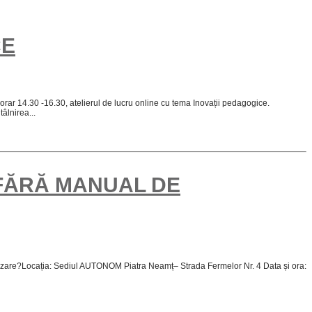
CE
.30 -16.30, atelierul de lucru online cu tema Inovații pedagogice.
âlnirea...
, FĂRĂ MANUAL DE
ilizare?Locația: Sediul AUTONOM Piatra Neamț– Strada Fermelor Nr. 4 Data și ora: