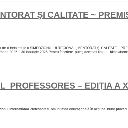
NTORAT ŞI CALITATE ~ PREMI
i la cea de-a treia ediție a SIMPOZIONULUI REGIONAL „MENTORAT ȘI CALITATE – P
ecembrie 2025 – 30 ianuarie 2026 Pentru înscriere puteți accesați link-ul: htt
 PROFESSORES – EDIŢIA A XI
 internațional ProfessoresComunitatea educațională în acțiune: bune practici în col