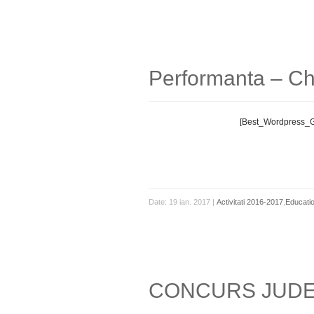
Performanta – Che
[Best_Wordpress_Ga
19
ian.
Date: 19 ian. 2017 |
Activitati 2016-2017
,
Educati
CONCURS JUDE