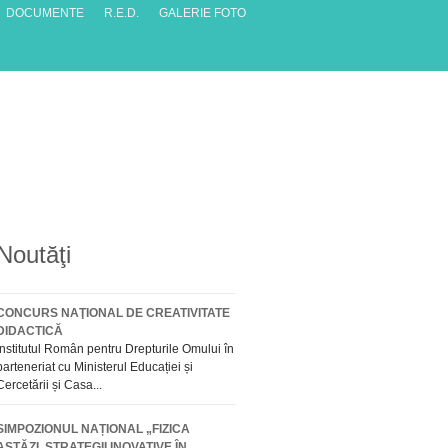
DOCUMENTE
R.E.D.
GALERIE FOTO
Noutăţi
CONCURS NAŢIONAL DE CREATIVITATE
DIDACTICĂ
Institutul Român pentru Drepturile Omului în
parteneriat cu Ministerul Educației și
Cercetării și Casa...
SIMPOZIONUL NAȚIONAL „FIZICA
ASTĂZI. STRATEGII INOVATIVE ÎN