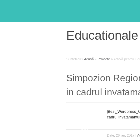
Educationale
Sunteți aici:
Acasă
»
Proiecte
»
Arhivă pentru 'Ed
Simpozion Region
in cadrul invatama
[Best_Wordpress_Ga
26
cadrul invatamantul
ian.
Date: 26 ian. 2017 |
A