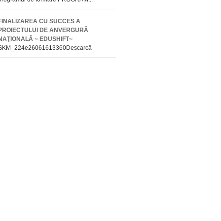
FINALIZAREA CU SUCCES A
PROIECTULUI DE ANVERGURĂ
NAŢIONALĂ ~ EDUSHIFT~
SKM_224e26061613360Descarcă