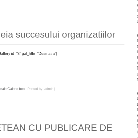
ia succesului organizatiilor
llery id="3" gal_title="Desmatra"]
onale
,
Galerie foto
| Posted by: admin |
TEAN CU PUBLICARE DE