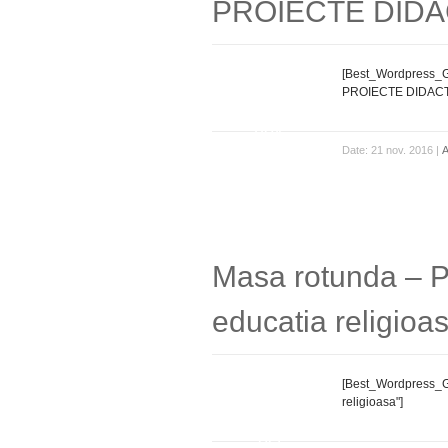
PROIECTE DIDA
[Best_Wordpress_
21
PROIECTE DIDACT
nov.
Date: 21 nov. 2016 |
A
Masa rotunda – P
educatia religioa
[Best_Wordpress_Ga
01
religioasa"]
oct.