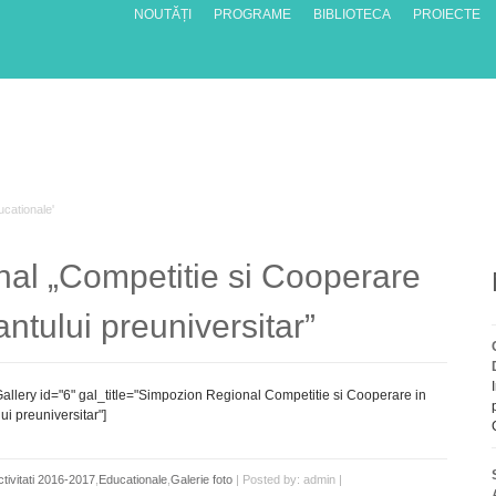
NOUTĂȚI
PROGRAME
BIBLIOTECA
PROIECTE
ucationale'
al „Competitie si Cooperare
ntului preuniversitar”
llery id="6" gal_title="Simpozion Regional Competitie si Cooperare in
ui preuniversitar"]
ctivitati 2016-2017
,
Educationale
,
Galerie foto
| Posted by: admin |