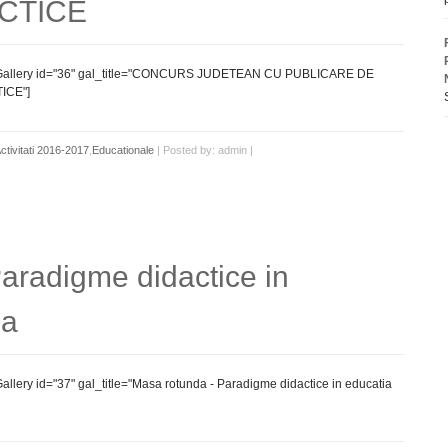
CTICE
Gallery id="36" gal_title="CONCURS JUDETEAN CU PUBLICARE DE
ICE"]
ctivitati 2016-2017
,
Educationale
| Posted by: admin |
aradigme didactice in
sa
llery id="37" gal_title="Masa rotunda - Paradigme didactice in educatia