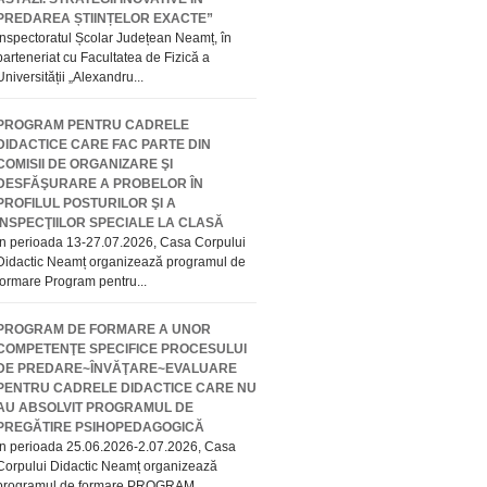
PREDAREA ȘTIINȚELOR EXACTE”
Inspectoratul Școlar Județean Neamț, în
parteneriat cu Facultatea de Fizică a
Universității „Alexandru...
PROGRAM PENTRU CADRELE
DIDACTICE CARE FAC PARTE DIN
COMISII DE ORGANIZARE ŞI
DESFĂŞURARE A PROBELOR ÎN
PROFILUL POSTURILOR ŞI A
INSPECŢIILOR SPECIALE LA CLASĂ
În perioada 13-27.07.2026, Casa Corpului
Didactic Neamț organizează programul de
formare Program pentru...
PROGRAM DE FORMARE A UNOR
COMPETENŢE SPECIFICE PROCESULUI
DE PREDARE~ÎNVĂŢARE~EVALUARE
PENTRU CADRELE DIDACTICE CARE NU
AU ABSOLVIT PROGRAMUL DE
PREGĂTIRE PSIHOPEDAGOGICĂ
În perioada 25.06.2026-2.07.2026, Casa
Corpului Didactic Neamț organizează
programul de formare PROGRAM...