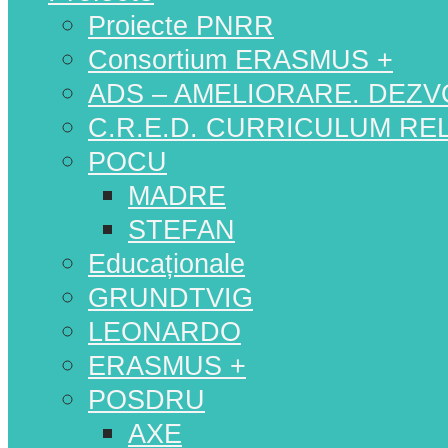
Proiecte PNRR
Consortium ERASMUS +
ADS – AMELIORARE. DEZV
C.R.E.D. CURRICULUM RELE
POCU
MADRE
STEFAN
Educaționale
GRUNDTVIG
LEONARDO
ERASMUS +
POSDRU
AXE