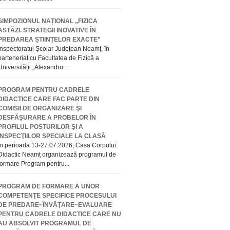
SIMPOZIONUL NAȚIONAL „FIZICA
ASTĂZI. STRATEGII INOVATIVE ÎN
PREDAREA ȘTIINȚELOR EXACTE”
Inspectoratul Școlar Județean Neamț, în
parteneriat cu Facultatea de Fizică a
Universității „Alexandru...
PROGRAM PENTRU CADRELE
DIDACTICE CARE FAC PARTE DIN
COMISII DE ORGANIZARE ŞI
DESFĂŞURARE A PROBELOR ÎN
PROFILUL POSTURILOR ŞI A
INSPECŢIILOR SPECIALE LA CLASĂ
În perioada 13-27.07.2026, Casa Corpului
Didactic Neamț organizează programul de
formare Program pentru...
PROGRAM DE FORMARE A UNOR
COMPETENŢE SPECIFICE PROCESULUI
DE PREDARE~ÎNVĂŢARE~EVALUARE
PENTRU CADRELE DIDACTICE CARE NU
AU ABSOLVIT PROGRAMUL DE