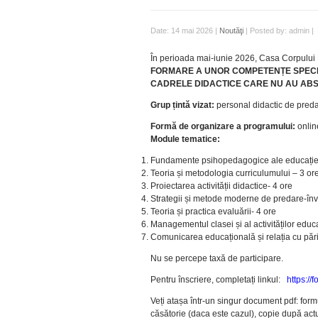
Date: 14 mai 2026 |
Noutăţi
| Posted by: admin |
În perioada mai-iunie 2026, Casa Corpulu
FORMARE A UNOR COMPETENȚE SPECI
CADRELE DIDACTICE CARE NU AU AB
Grup țintă vizat:
personal didactic de preda
Formă de organizare a programului:
onlin
Module tematice:
Fundamente psihopedagogice ale educației
Teoria și metodologia curriculumului – 3 or
Proiectarea activității didactice- 4 ore
Strategii și metode moderne de predare-înv
Teoria și practica evaluării- 4 ore
Managementul clasei și al activităților educ
Comunicarea educațională și relația cu părin
Nu se percepe taxă de participare.
Pentru înscriere, completați linkul:
https:/
Veți atașa într-un singur document pdf: formul
căsătorie (daca este cazul), copie după actul 