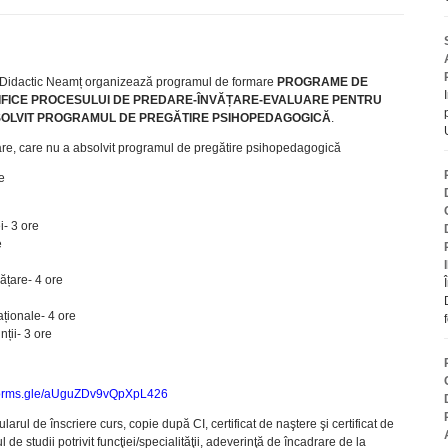
i Didactic Neamț organizează programul de formare
PROGRAME DE
FICE PROCESULUI DE PREDARE-ÎNVĂȚARE-EVALUARE PENTRU
SOLVIT PROGRAMUL DE PREGĂTIRE PSIHOPEDAGOGICĂ
.
re, care nu a absolvit programul de pregătire psihopedagogică
e
- 3 ore
e
ățare- 4 ore
aționale- 4 ore
ții- 3 ore
/forms.gle/aUguZDv9vQpXpL426
arul de înscriere curs, copie după CI, certificat de naştere şi certificat de
de studii potrivit funcţiei/specialităţii, adeverinţă de încadrare de la