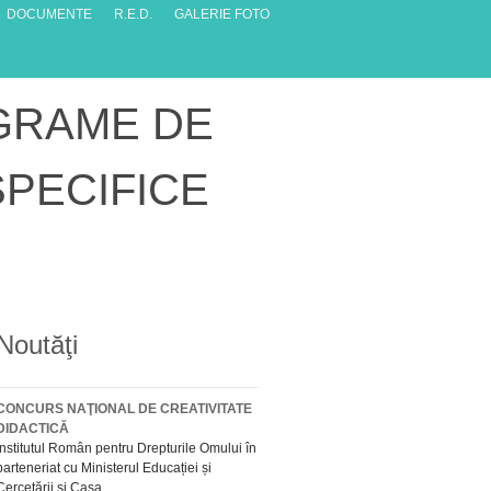
DOCUMENTE
R.E.D.
GALERIE FOTO
GRAME DE
PECIFICE
Noutăţi
CONCURS NAŢIONAL DE CREATIVITATE
DIDACTICĂ
Institutul Român pentru Drepturile Omului în
parteneriat cu Ministerul Educației și
Cercetării și Casa...