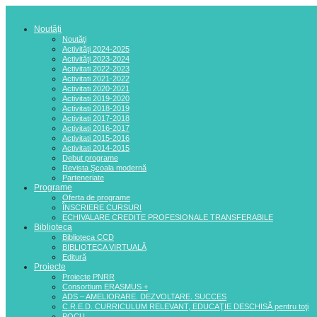
Noutăți
Noutăţi
Activităţi 2024-2025
Activităţi 2023-2024
Activitati 2022-2023
Activitati 2021-2022
Activitati 2020-2021
Activitati 2019-2020
Activitati 2018-2019
Activitati 2017-2018
Activitati 2016-2017
Activitati 2015-2016
Activitati 2014-2015
Debut programe
Revista Şcoala modernă
Parteneriate
Programe
Oferta de programe
ÎNSCRIERE CURSURI
ECHIVALARE CREDITE PROFESIONALE TRANSFERABILE
Biblioteca
Biblioteca CCD
BIBLIOTECA VIRTUALĂ
Editură
Proiecte
Proiecte PNRR
Consortium ERASMUS +
ADS – AMELIORARE. DEZVOLTARE. SUCCES
C.R.E.D. CURRICULUM RELEVANT, EDUCAŢIE DESCHISĂ pentru toţi
POCU