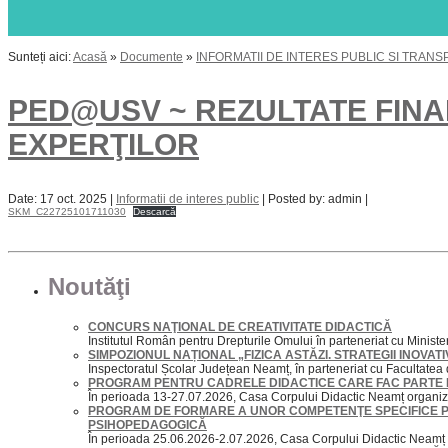
Sunteți aici:
Acasă
»
Documente
»
INFORMATII DE INTERES PUBLIC SI TRAN
PED@USV ~ REZULTATE FINA
EXPERŢILOR
Date: 17 oct. 2025 |
Informatii de interes public
| Posted by: admin |
SKM_C22725101711030
Descarcă
Noutăţi
CONCURS NAŢIONAL DE CREATIVITATE DIDACTICĂ
Institutul Român pentru Drepturile Omului în parteneriat cu Ministeru
SIMPOZIONUL NAȚIONAL „FIZICA ASTĂZI. STRATEGII INOVA
Inspectoratul Școlar Județean Neamț, în parteneriat cu Facultatea d
PROGRAM PENTRU CADRELE DIDACTICE CARE FAC PARTE DI
În perioada 13-27.07.2026, Casa Corpului Didactic Neamț organiz
PROGRAM DE FORMARE A UNOR COMPETENŢE SPECIFICE 
PSIHOPEDAGOGICĂ
În perioada 25.06.2026-2.07.2026, Casa Corpului Didactic Neam