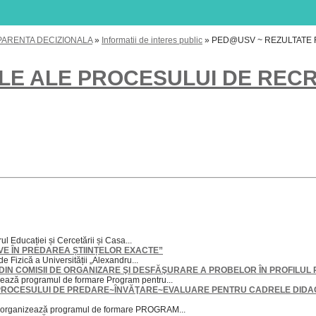
SPARENTA DECIZIONALA
»
Informatii de interes public
»
PED@USV ~ REZULTATE F
LE ALE PROCESULUI DE RECR
l Educației și Cercetării și Casa...
TIVE ÎN PREDAREA ȘTIINȚELOR EXACTE”
e Fizică a Universității „Alexandru...
N COMISII DE ORGANIZARE ŞI DESFĂŞURARE A PROBELOR ÎN PROFILUL P
ează programul de formare Program pentru...
PROCESULUI DE PREDARE~ÎNVĂŢARE~EVALUARE PENTRU CADRELE DIDAC
ț organizează programul de formare PROGRAM...