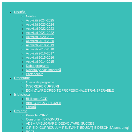
Noutăți
Noutăţi
Activităţi 2024-2025
Activităţi 2023-2024
Activitati 2022-2023
Activitati 2021-2022
Activitati 2020-2021
Activitati 2019-2020
Activitati 2018-2019
Activitati 2017-2018
Activitati 2016-2017
Activitati 2015-2016
Activitati 2014-2015
Debut programe
Revista Şcoala modernă
Parteneriate
Programe
Oferta de programe
ÎNSCRIERE CURSURI
ECHIVALARE CREDITE PROFESIONALE TRANSFERABILE
Biblioteca
Biblioteca CCD
BIBLIOTECA VIRTUALĂ
Editură
Proiecte
Proiecte PNRR
Consortium ERASMUS +
ADS – AMELIORARE. DEZVOLTARE. SUCCES
C.R.E.D. CURRICULUM RELEVANT, EDUCAŢIE DESCHISĂ pentru toţi
POCU