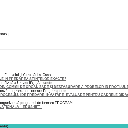
dmin |
l Educației și Cercetării și Casa...
TIVE ÎN PREDAREA ȘTIINȚELOR EXACTE”
e Fizică a Universității „Alexandru...
N COMISII DE ORGANIZARE ŞI DESFĂŞURARE A PROBELOR ÎN PROFILUL P
ează programul de formare Program pentru...
PROCESULUI DE PREDARE~ÎNVĂŢARE~EVALUARE PENTRU CADRELE DIDAC
ț organizează programul de formare PROGRAM...
NAŢIONALĂ ~ EDUSHIFT~
Neamţ