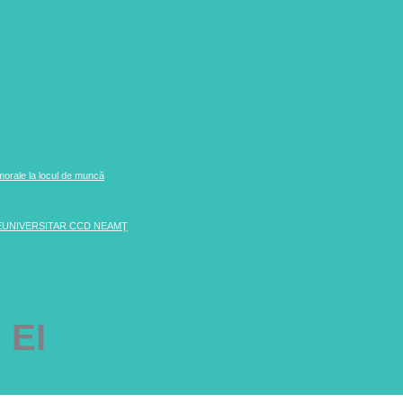
 morale la locul de muncă
EUNIVERSITAR CCD NEAMŢ
 EI