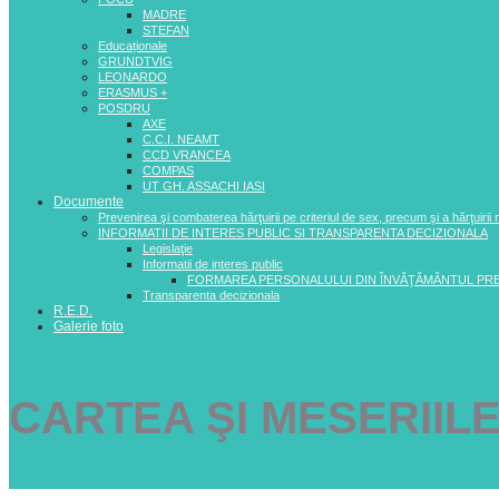
MADRE
STEFAN
Educaționale
GRUNDTVIG
LEONARDO
ERASMUS +
POSDRU
AXE
C.C.I. NEAMT
CCD VRANCEA
COMPAS
UT GH. ASSACHI IASI
Documente
Prevenirea şi combaterea hărţuirii pe criteriul de sex, precum şi a hărţuirii
INFORMATII DE INTERES PUBLIC SI TRANSPARENTA DECIZIONALA
Legislaţie
Informatii de interes public
FORMAREA PERSONALULUI DIN ÎNVĂŢĂMÂNTUL PR
Transparenta decizionala
R.E.D.
Galerie foto
CARTEA ŞI MESERIILE