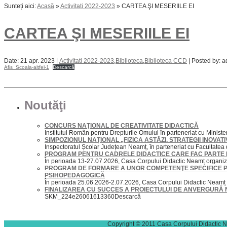
Sunteți aici:
Acasă
»
Activitati 2022-2023
»
CARTEA ŞI MESERIILE EI
CARTEA ŞI MESERIILE EI
Date: 21 apr. 2023 |
Activitati 2022-2023
,
Biblioteca
,
Biblioteca CCD
| Posted by: a
Afis_Scoala-altfel-1
Descarcă
Noutăţi
CONCURS NAŢIONAL DE CREATIVITATE DIDACTICĂ
Institutul Român pentru Drepturile Omului în parteneriat cu Ministeru
SIMPOZIONUL NAȚIONAL „FIZICA ASTĂZI. STRATEGII INOVA
Inspectoratul Școlar Județean Neamț, în parteneriat cu Facultatea d
PROGRAM PENTRU CADRELE DIDACTICE CARE FAC PARTE DI
În perioada 13-27.07.2026, Casa Corpului Didactic Neamț organiz
PROGRAM DE FORMARE A UNOR COMPETENŢE SPECIFICE 
PSIHOPEDAGOGICĂ
În perioada 25.06.2026-2.07.2026, Casa Corpului Didactic Neam
FINALIZAREA CU SUCCES A PROIECTULUI DE ANVERGURĂ 
SKM_224e26061613360Descarcă
Copyright © 2011 Casa Corpului Didactic 