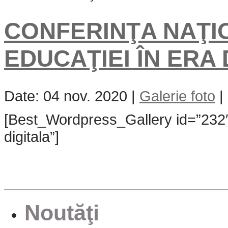
CONFERINŢA NAŢI
EDUCAŢIEI ÎN ERA 
Date: 04 nov. 2020 |
Galerie foto
|
[Best_Wordpress_Gallery id=”232″ 
digitala”]
Noutăţi