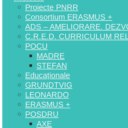
Proiecte PNRR
Consortium ERASMUS +
ADS – AMELIORARE. DEZV
C.R.E.D. CURRICULUM RELE
POCU
MADRE
STEFAN
Educaționale
GRUNDTVIG
LEONARDO
ERASMUS +
POSDRU
AXE