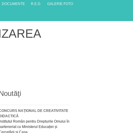
DOCUMENTE
R.E.D.
GALERIE FOTO
LIZAREA
Noutăţi
CONCURS NAŢIONAL DE CREATIVITATE
DIDACTICĂ
Institutul Român pentru Drepturile Omului în
parteneriat cu Ministerul Educației și
Cercetării și Casa...