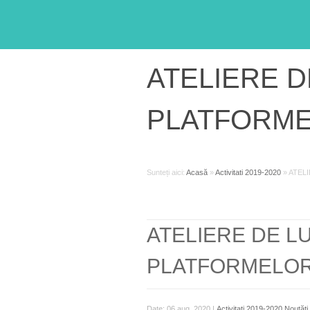
ATELIERE D
PLATFORME
Sunteți aici:
Acasă
»
Activitati 2019-2020
»
ATEL
ATELIERE DE L
PLATFORMELOR
Date: 06 aug. 2020 |
Activitati 2019-2020
,
Noutăţi