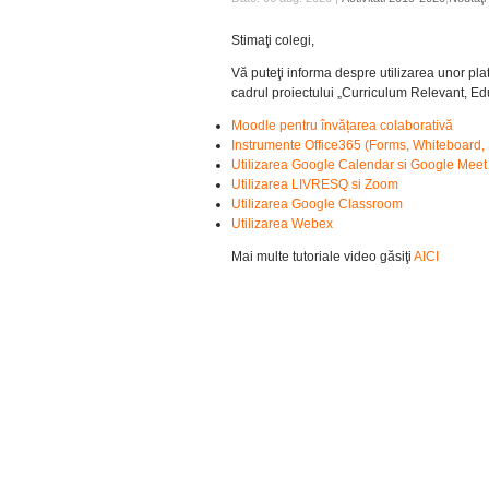
Stimaţi colegi,
Vă puteţi informa despre utilizarea unor plat
cadrul proiectului „Curriculum Relevant, Ed
Moodle pentru învățarea colaborativă
Instrumente Office365 (Forms, Whiteboard,
Utilizarea Google Calendar si Google Meet
Utilizarea LIVRESQ si Zoom
Utilizarea Google Classroom
Utilizarea Webex
Mai multe tutoriale video găsiţi
AICI