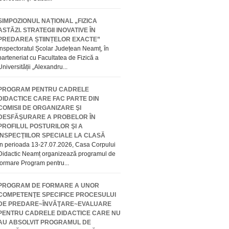
SIMPOZIONUL NAȚIONAL „FIZICA
ASTĂZI. STRATEGII INOVATIVE ÎN
PREDAREA ȘTIINȚELOR EXACTE”
Inspectoratul Școlar Județean Neamț, în
parteneriat cu Facultatea de Fizică a
Universității „Alexandru...
PROGRAM PENTRU CADRELE
DIDACTICE CARE FAC PARTE DIN
COMISII DE ORGANIZARE ŞI
DESFĂŞURARE A PROBELOR ÎN
PROFILUL POSTURILOR ŞI A
INSPECŢIILOR SPECIALE LA CLASĂ
În perioada 13-27.07.2026, Casa Corpului
Didactic Neamț organizează programul de
formare Program pentru...
PROGRAM DE FORMARE A UNOR
COMPETENŢE SPECIFICE PROCESULUI
DE PREDARE~ÎNVĂŢARE~EVALUARE
PENTRU CADRELE DIDACTICE CARE NU
AU ABSOLVIT PROGRAMUL DE