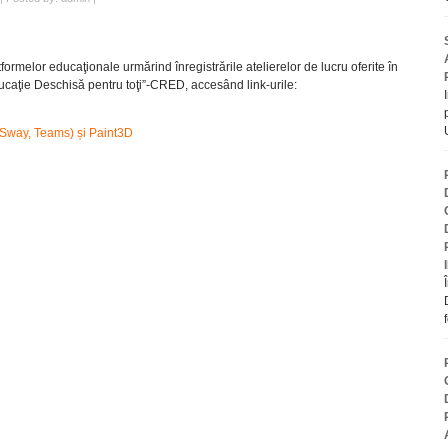
formelor educaţionale urmărind înregistrările atelierelor de lucru oferite în
ucaţie Deschisă pentru toţi”-CRED, accesând link-urile:
 Sway, Teams) și Paint3D