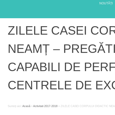
NOUTĂȚI
ZILELE CASEI CO
NEAMȚ – PREGĂTI
CAPABILI DE PER
CENTRELE DE EX
Sunteți aici:
Acasă
»
Activitati 2017-2018
»
ZILELE CASEI CORPULUI DIDACTIC NE