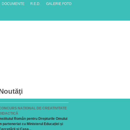
DOCUMENTE
R.E.D.
GALERIE FOTO
Noutăţi
CONCURS NAŢIONAL DE CREATIVITATE
DIDACTICĂ
Institutul Român pentru Drepturile Omului
în parteneriat cu Ministerul Educației și
Cercetării și Casa...