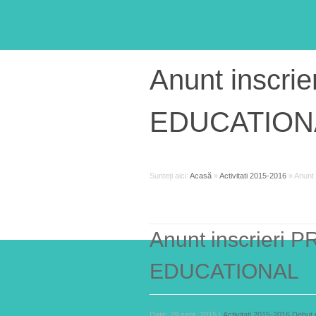
Anunt insc
EDUCATION
Sunteți aici:
Acasă
»
Activitati 2015-2016
»
Anunt
Anunt inscrier
EDUCATIONAL
Date: 29 sept. 2015 |
Activitati 2015-2016
,
Debut 