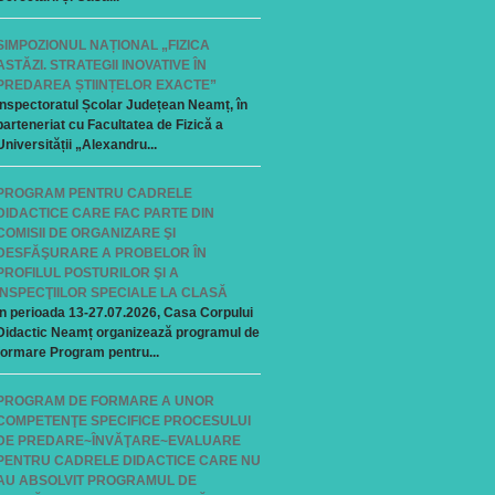
SIMPOZIONUL NAȚIONAL „FIZICA
ASTĂZI. STRATEGII INOVATIVE ÎN
PREDAREA ȘTIINȚELOR EXACTE”
Inspectoratul Școlar Județean Neamț, în
parteneriat cu Facultatea de Fizică a
Universității „Alexandru...
PROGRAM PENTRU CADRELE
DIDACTICE CARE FAC PARTE DIN
COMISII DE ORGANIZARE ŞI
DESFĂŞURARE A PROBELOR ÎN
PROFILUL POSTURILOR ŞI A
INSPECŢIILOR SPECIALE LA CLASĂ
În perioada 13-27.07.2026, Casa Corpului
Didactic Neamț organizează programul de
formare Program pentru...
PROGRAM DE FORMARE A UNOR
COMPETENŢE SPECIFICE PROCESULUI
DE PREDARE~ÎNVĂŢARE~EVALUARE
PENTRU CADRELE DIDACTICE CARE NU
AU ABSOLVIT PROGRAMUL DE