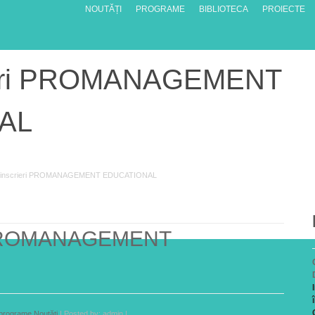
NOUTĂȚI
PROGRAME
BIBLIOTECA
PROIECTE
rieri PROMANAGEMENT
AL
 inscrieri PROMANAGEMENT EDUCATIONAL
i PROMANAGEMENT
programe
,
Noutăţi
| Posted by: admin |