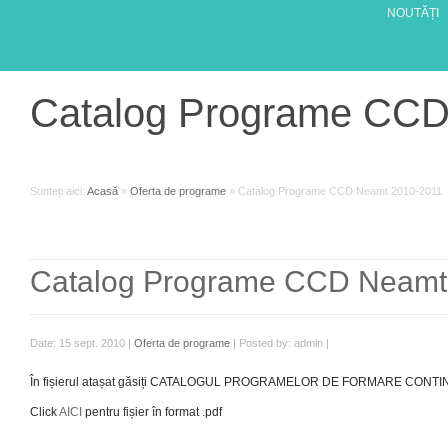
NOUTĂȚI
Catalog Programe CCD
Sunteți aici:
Acasă
»
Oferta de programe
»
Catalog Programe CCD Neamt 2010-2011
Catalog Programe CCD Neamt
Date: 15 sept. 2010 |
Oferta de programe
| Posted by: admin |
În fișierul atașat găsiți CATALOGUL PROGRAMELOR DE FORMARE CONTINUĂ
Click
AICI
pentru fișier în format .pdf